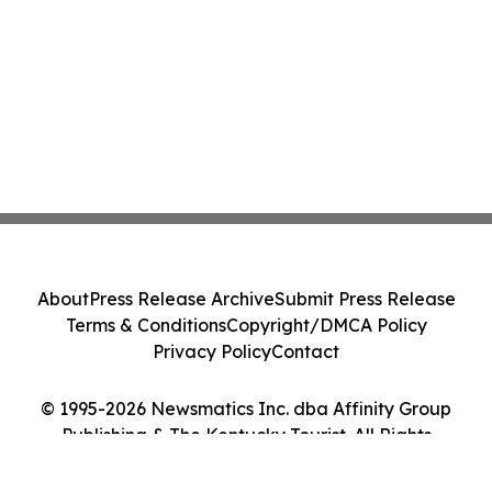
About
Press Release Archive
Submit Press Release
Terms & Conditions
Copyright/DMCA Policy
Privacy Policy
Contact
© 1995-2026 Newsmatics Inc. dba Affinity Group
Publishing & The Kentucky Tourist. All Rights
Reserved.