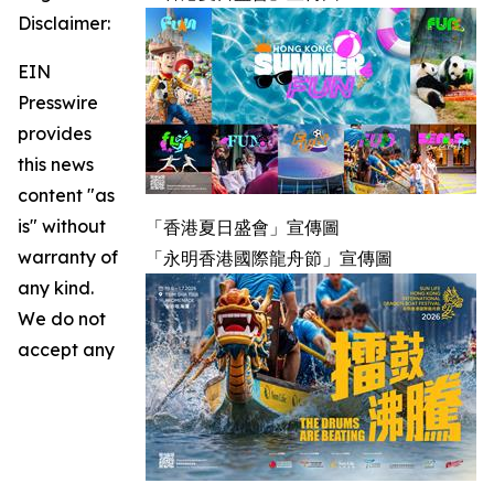
Disclaimer:
EIN
Presswire
provides
this news
content "as
is" without
「香港夏日盛會」宣傳圖
warranty of
「永明香港國際龍舟節」宣傳圖
any kind.
We do not
accept any