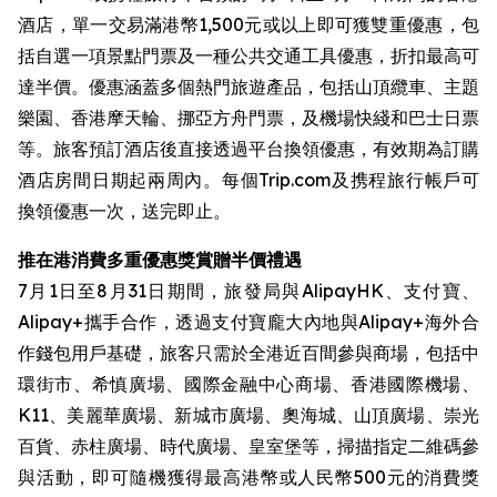
酒店，單一交易滿港幣1,500元或以上即可獲雙重優惠，包
括自選一項景點門票及一種公共交通工具優惠，折扣最高可
達半價。優惠涵蓋多個熱門旅遊產品，包括山頂纜車、主題
樂園、香港摩天輪、挪亞方舟門票，及機場快綫和巴士日票
等。旅客預訂酒店後直接透過平台換領優惠，有效期為訂購
酒店房間日期起兩周內。每個Trip.com及携程旅行帳戶可
換領優惠一次，送完即止。
推在港消費多重優惠獎賞贈半價禮遇
7月1日至8月31日期間，旅發局與AlipayHK、支付寶、
Alipay+攜手合作，透過支付寶龐大內地與Alipay+海外合
作錢包用戶基礎，旅客只需於全港近百間參與商場，包括中
環街市、希慎廣場、國際金融中心商場、香港國際機場、
K11、美麗華廣場、新城市廣場、奧海城、山頂廣場、崇光
百貨、赤柱廣場、時代廣場、皇室堡等，掃描指定二維碼參
與活動，即可隨機獲得最高港幣或人民幣500元的消費獎