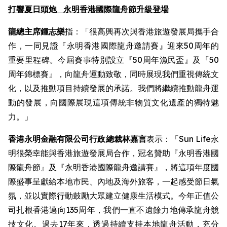
打響夏日頭炮
永明香港國際龍舟節升級登場
龍總主席鍾志樂
指：「很高興再次與香港旅遊發展局攜手合
作，一同見證『永明香港國際龍舟邀請賽』迎來50周年的
重要里程碑。今屆賽事特別設立『50周年漁民盃』及『50
周年錦標賽』，向龍舟運動致敬，同時展現我們重視傳統文
化，以及推動項目持續發展的承諾。我們將繼續推動龍舟運
動的發展，向國際展現這項傳統非物質文化遺產的獨特魅
力。」
香港永明金融有限公司行政總裁林嘉言
表示：「Sun Life永
明很榮幸能與香港旅遊發展局合作，冠名贊助『永明香港國
際龍舟節』及『永明香港國際龍舟邀請賽』，將這項年度國
際盛事呈獻給本地市民、內地及海外旅客，一起感受節日氣
氛，並以實際行動鼓勵大眾建立健康生活模式。今年正值公
司扎根香港邁向135周年，我們一直不遺餘力地傳承龍舟競
技文化。過去17年來，透過持續支持本地龍舟活動，充分