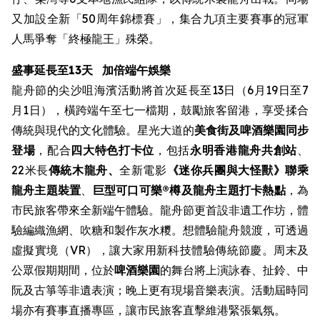
又加設全新「50周年錦標賽」，集合九項主要賽事的冠軍
人馬爭奪「終極龍王」殊榮。
盛事延長至13天
加倍端午娛樂
龍舟節的尖沙咀海濱活動將首次延長至13日（6月19日至7
月1日），橫跨端午至七一檔期，鼓勵旅客留港，享受揉合
傳統與現代的文化體驗。星光大道的
美食街
及啤酒樂園同步
登場
，配合
四大特色打卡位
，包括
永明香港龍舟共創站
、
22米長
傳統木龍舟、
全新電影
《迷你兵團與大怪獸》聯乘
龍舟主題裝置
、
巨型可口可樂®樽及龍舟主題打卡熱點
，為
市民旅客帶來全新端午體驗。龍舟節更首設非遺工作坊，體
驗編織漁網、吹糖和製作灰水糭。想體驗龍舟競渡，可透過
虛擬實境（VR），讓大家用新科技體驗傳統節慶。周末及
公眾假期期間，位於
啤酒樂園
的舞台將上演詠春、扯鈴、中
阮及古箏等非遺表演；晚上更有現場音樂表演。活動屆時同
場亦有賽事直播專區，讓市民旅客直擊維港緊張氣氛。