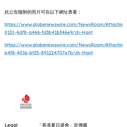
此公告隨附的照片可在以下網址查看：
https://www.globenewswire.com/NewsRoom/Attachm
0131-4df8-a466-fd3b41b346e9/zh-Hant
https://www.globenewswire.com/NewsRoom/Attachm
b4f8-401b-bf25-891224707e7b/zh-Hant
Legal
「香港夏日盛會」宣傳圖