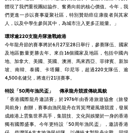
體現了我們重視團結協作、奮勇向前的核心價值。今年，我
們更進一步以賽事凝聚社區，特別贊助癌症康復者與其家
人，以及中學生參與其中，為城市注入更多正能量。」
環球逾220支龍舟隊激戰維港
今年龍舟節的賽事將於6月27至28日舉行，參賽隊伍、國家
及地區數量更勝去年。來自16個國家及地區，包括中國內
地、加拿大、美國、英國、澳洲、馬來西亞、菲律賓、新加
坡、南韓、泰國、卡塔爾、印尼等，超過220支隊伍、逾
4,500名健兒，將進行21項賽事。
特設
「50周年漁民盃」
傳承龍舟競渡傳統風貌
「香港國際龍舟邀請賽」於1976年由香港旅遊協會（旅發
局前身）創辦，賽事由漁民龍舟在筲箕灣避風塘競渡，發展
成維港上雲集世界高手，集競技、文化與娛樂於一身的香港
獨有國際盛事。今年更特設「50周年漁民盃」，邀請香港
仔、柴灣等6支本地漁民組隊，以傳統木製龍舟出戰。同場