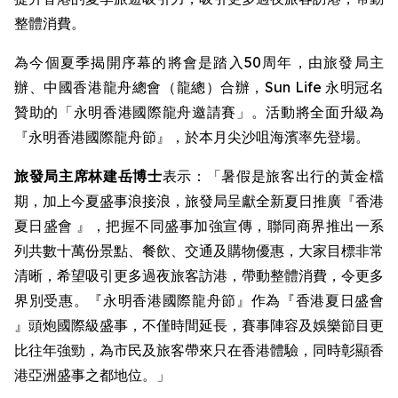
整體消費。
為今個夏季揭開序幕的將會是踏入50周年，由旅發局主
辦、中國香港龍舟總會（龍總）合辦，Sun Life 永明冠名
贊助的「永明香港國際龍舟邀請賽」。活動將全面升級為
『永明香港國際龍舟節』，於本月尖沙咀海濱率先登場。
旅發局主席林建岳博士
表示：「暑假是旅客出行的黃金檔
期，加上今夏盛事浪接浪，旅發局呈獻全新夏日推廣『香港
夏日盛會 』，把握不同盛事加強宣傳，聯同商界推出一系
列共數十萬份景點、餐飲、交通及購物優惠，大家目標非常
清晰，希望吸引更多過夜旅客訪港，帶動整體消費，令更多
界別受惠。『永明香港國際龍舟節』作為『香港夏日盛會
』頭炮國際級盛事，不僅時間延長，賽事陣容及娛樂節目更
比往年強勁，為市民及旅客帶來只在香港體驗，同時彰顯香
港亞洲盛事之都地位。」